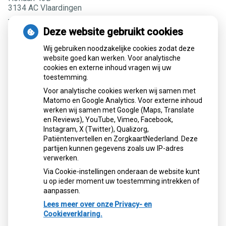
3134 AC Vlaardingen
Tel:
010-4342093
Deze website gebruikt cookies
Farmacotherapeutisch Kompas
Wij gebruiken noodzakelijke cookies zodat deze
website goed kan werken. Voor analytische
cookies en externe inhoud vragen wij uw
Het Farmacotherapeutisch Kompas van het
College voor
toestemming.
zorgverzekeringen
biedt informatie over in Nederland
Voor analytische cookies werken wij samen met
verkrijgbare geneesmiddelen. Alle geneesmiddelen zijn
Matomo en Google Analytics. Voor externe inhoud
voorzien van duidelijke voorschrijf- en toepassingadviezen.
werken wij samen met Google (Maps, Translate
De website is primair bestemd voor artsen en apothekers
en Reviews), YouTube, Vimeo, Facebook,
en degenen die voor deze beroepen worden opgeleid.
Instagram, X (Twitter), Qualizorg,
Op deze website vindt u op verschillende manieren
Patiëntenvertellen en ZorgkaartNederland. Deze
informatie. U kunt gericht zoeken op stof- of merknamen
partijen kunnen gegevens zoals uw IP-adres
van geneesmiddelen of op indicaties/diagnoses. U kunt
verwerken.
zoeken in specifieke geneesmiddelenteksten of in
Via Cookie-instellingen onderaan de website kunt
achtergrondinformatie.
u op ieder moment uw toestemming intrekken of
aanpassen.
Ga naar het
Farmacotherapeutisch Kompas
Lees meer over onze Privacy- en
Cookieverklaring.