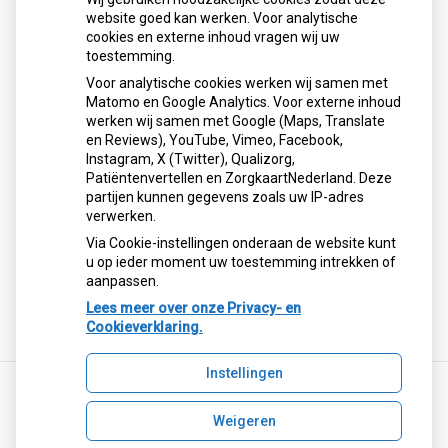
3134 AC Vlaardingen
website goed kan werken. Voor analytische
cookies en externe inhoud vragen wij uw
Tel:
010-4342093
toestemming.
Voor analytische cookies werken wij samen met
Welkom bij Apotheek Walrave
Matomo en Google Analytics. Voor externe inhoud
werken wij samen met Google (Maps, Translate
en Reviews), YouTube, Vimeo, Facebook,
Om u nog beter van dienst te zijn, zijn wij nu ook bereikbaar
Instagram, X (Twitter), Qualizorg,
via internet. U kunt op onze website 24 uur per dag
Patiëntenvertellen en ZorgkaartNederland. Deze
informatie krijgen over geneesmiddelen en gezondheid.
partijen kunnen gegevens zoals uw IP-adres
Ook hebben wij een uitgebreide zelfzorgwijzer online met
verwerken.
advies over het gebruik van vrij verkrijgbare
Via Cookie-instellingen onderaan de website kunt
zelfzorgmiddelen bij een aantal veel voorkomende
u op ieder moment uw toestemming intrekken of
aandoeningen.
aanpassen.
Lees meer over onze Privacy- en
Cookieverklaring.
Instellingen
Weigeren
Uw Zorg Online
|
Beheer