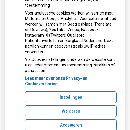
toestemming.
Foutmelding
Voor analytische cookies werken wij samen met
Matomo en Google Analytics. Voor externe inhoud
werken wij samen met Google (Maps, Translate
Ik krijg een foutmelding, wat nu?
en Reviews), YouTube, Vimeo, Facebook,
Instagram, X (Twitter), Qualizorg,
Patiëntenvertellen en ZorgkaartNederland. Deze
partijen kunnen gegevens zoals uw IP-adres
De app werkt niet, wat nu?
verwerken.
Via Cookie-instellingen onderaan de website kunt
u op ieder moment uw toestemming intrekken of
Ik kan de app niet vinden in de app store
aanpassen.
Lees meer over onze Privacy- en
Cookieverklaring.
Instellingen
Weigeren
Uw Zorg Online
|
Beheer
Privacy verklaring
|
Cookie-instellingen
|
Voorwaarden
Accepteren