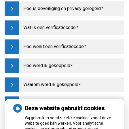
Hoe is beveiliging en privacy geregeld?
Wat is een verificatiecode?
Hoe werkt een verificatiecode?
Hoe word ik gekoppeld?
Waarom word ik gekoppeld?
Moet ik apart een account aanmaken voor mijn
Deze website gebruikt cookies
kind, vader of moeder?
Wij gebruiken noodzakelijke cookies zodat deze
website goed kan werken. Voor analytische
Ik ben van apotheek gewisseld, wat nu?
cookies en externe inhoud vragen wij uw