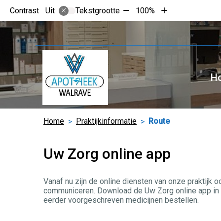
Tekst
Tekst
Contrast
Tekstgrootte
100%
Uit
verkleinen
vergroten
met
met
10%
10%
H
Home
Praktijkinformatie
Route
Uw Zorg online app
Vanaf nu zijn de online diensten van onze praktijk 
communiceren. Download de Uw Zorg online app in de
eerder voorgeschreven medicijnen bestellen.