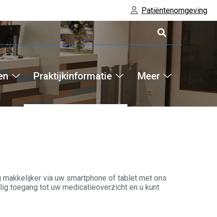
Patiëntenomgeving
en
Praktijkinformatie
Meer
Hoofdm
Bestellen
Praktijkinformatie
Meer
submenu
submenu
submenu
g makkelijker via uw smartphone of tablet met ons
lig toegang tot uw medicatieoverzicht en u kunt