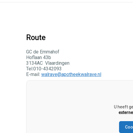
Route
GC de Emmahof
Hoflaan 43b
3134AC Vlaardingen
Tel:010-4342093
E-mail:
walrave@apotheekwalrave.nl
U heeft g
externe
Cook