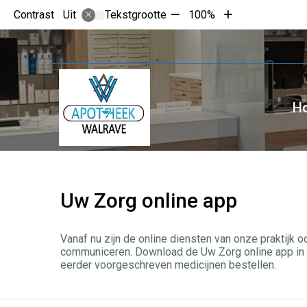
Tekst
Tekst
Contrast
Tekstgrootte
100%
Uit
verkleinen
vergroten
met
met
10%
10%
H
Uw Zorg online app
Vanaf nu zijn de online diensten van onze praktijk 
communiceren. Download de Uw Zorg online app in de
eerder voorgeschreven medicijnen bestellen.