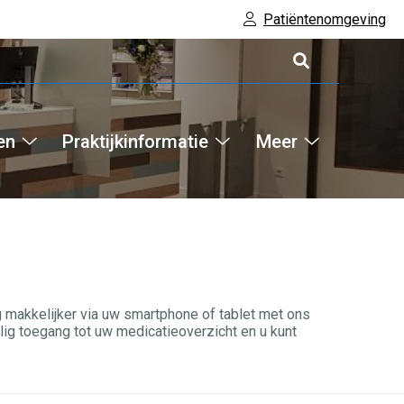
Patiëntenomgeving
en
Praktijkinformatie
Meer
Hoofdm
Bestellen
Praktijkinformatie
Meer
submenu
submenu
submenu
g makkelijker via uw smartphone of tablet met ons
lig toegang tot uw medicatieoverzicht en u kunt