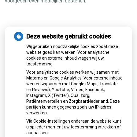
voorgeschreven medicijnen bestellen.
Deze website gebruikt cookies
Wat is het RS-virus en waaraan
herken je het?
Wij gebruiken noodzakelijke cookies zodat deze
website goed kan werken. Voor analytische
cookies en externe inhoud vragen wij uw
Het RS-virus veroorzaakt vooral in herfst en winter
toestemming.
luchtweginfecties bij baby’s, jonge kinderen en kwetsbare
Voor analytische cookies werken wij samen met
ouderen. Klachten variëren van verkoudheid tot ernstige
Matomo en Google Analytics. Voor externe inhoud
benauwdheid. Meestal geneest het vanzelf, maar soms is
werken wij samen met Google (Maps, Translate
ziekenhuiszorg nodig. Goede hygiëne en de nieuwe RS-prik
en Reviews), YouTube, Vimeo, Facebook,
voor baby’s verkleinen risico’s.
Instagram, X (Twitter), Qualizorg,
Patiëntenvertellen en ZorgkaartNederland. Deze
Lees het hele artikel op:
Nationale zorggids
partijen kunnen gegevens zoals uw IP-adres
Publicatiedatum:
16-12-2025
verwerken.
Via Cookie-instellingen onderaan de website kunt
u op ieder moment uw toestemming intrekken of
aanpassen.